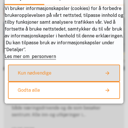
Vi bruker informasjonskapsler (cookies) for å forbedre
brukeropplevelsen på vårt nettsted, tilpasse innhold og
tilby funksjoner samt analysere trafikken vår. Ved å
fortsette å bruke nettstedet, samtykker du til vår bruk
av informasjonskapsler i henhold til denne erklæringen.
Du kan tilpasse bruk av informasjonskapsler under
“Detaljer”.
Les mer om personvern
Kun nødvendige
Ny milepæl i Sjøgata: Alle inn- og
utkjøringer til Torggarasjen er åpnet
Godta alle
Endelig kan vi markere en viktig milepæl for
både næringsdrivende og de som besøker
sentrum: Alle inn- og utkjøringer i...