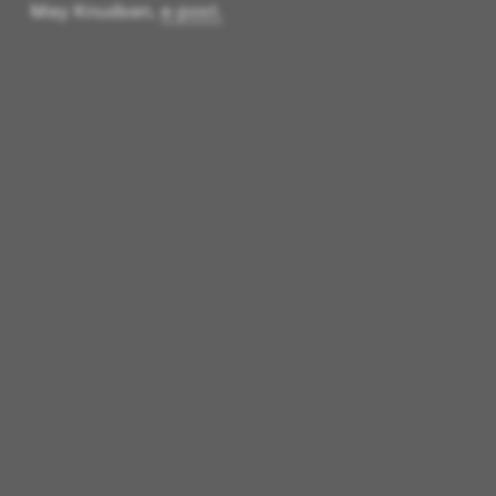
May Knudsen,
e-post.