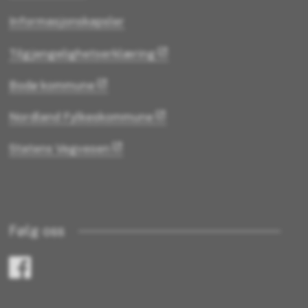
Informasjonskapsler
Tilgjengelighetserklæring
Bodø kommune
Nordland Fylkeskommune
Statens Vegvesen
Følg oss